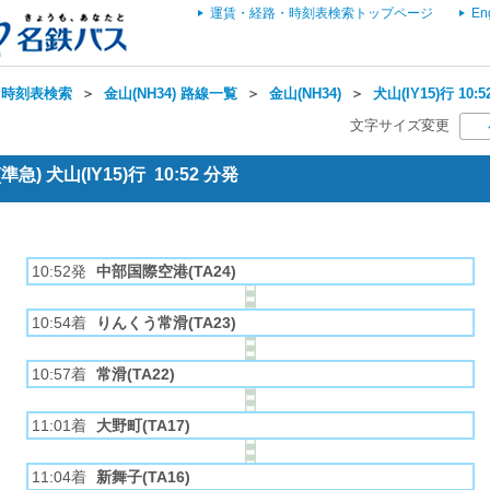
運賃・経路・時刻表検索トップページ
En
・時刻表検索
＞
金山(NH34) 路線一覧
＞
金山(NH34)
＞
犬山(IY15)行 10
文字サイズ変更
) 犬山(IY15)行 10:52 分発
10:52発
中部国際空港(TA24)
10:54着
りんくう常滑(TA23)
10:57着
常滑(TA22)
11:01着
大野町(TA17)
11:04着
新舞子(TA16)