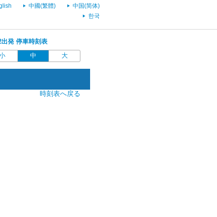
glish
中國(繁體)
中国(简体)
한국
:52出発 停車時刻表
小
中
大
時刻表へ戻る