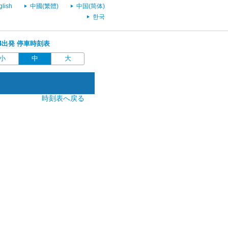
glish
中國(繁體)
中国(简体)
한국
:24出発 停車時刻表
小
中
大
時刻表へ戻る