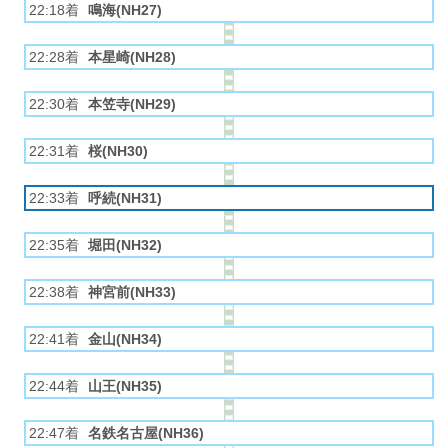
22:18着
鳴海(NH27)
22:28着
本星崎(NH28)
22:30着
本笠寺(NH29)
22:31着
桜(NH30)
22:33着
呼続(NH31)
22:35着
堀田(NH32)
22:38着
神宮前(NH33)
22:41着
金山(NH34)
22:44着
山王(NH35)
22:47着
名鉄名古屋(NH36)