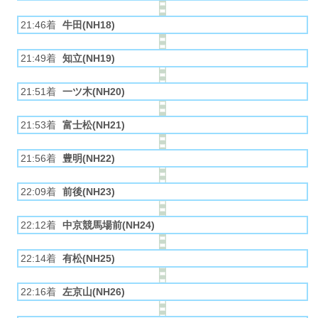
21:46着
牛田(NH18)
21:49着
知立(NH19)
21:51着
一ツ木(NH20)
21:53着
富士松(NH21)
21:56着
豊明(NH22)
22:09着
前後(NH23)
22:12着
中京競馬場前(NH24)
22:14着
有松(NH25)
22:16着
左京山(NH26)