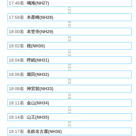
17:48着
鳴海(NH27)
17:58着
本星崎(NH28)
18:00着
本笠寺(NH29)
18:02着
桜(NH30)
18:04着
呼続(NH31)
18:06着
堀田(NH32)
18:08着
神宮前(NH33)
18:11着
金山(NH34)
18:14着
山王(NH35)
18:17着
名鉄名古屋(NH36)