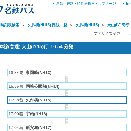
運賃・経路・時刻表検索トップページ
En
・時刻表検索
＞
矢作橋(NH15) 路線一覧
＞
矢作橋(NH15)
＞
犬山(IY15)行
文字サイズ変更
(普通) 犬山(IY15)行 16:54 分発
16:54発
東岡崎(NH13)
16:55着
岡崎公園前(NH14)
16:58着
矢作橋(NH15)
17:00着
宇頭(NH16)
17:04着
新安城(NH17)