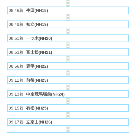
08:46着
牛田(NH18)
08:49着
知立(NH19)
08:51着
一ツ木(NH20)
08:53着
富士松(NH21)
08:56着
豊明(NH22)
09:11着
前後(NH23)
09:13着
中京競馬場前(NH24)
09:15着
有松(NH25)
09:17着
左京山(NH26)