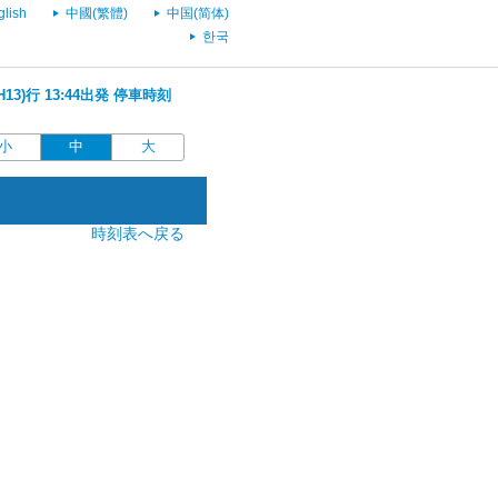
glish
中國(繁體)
中国(简体)
한국
13)行 13:44出発 停車時刻
小
中
大
時刻表へ戻る