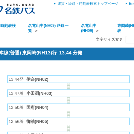
運賃・経路・時刻表検索トップページ
En
・時刻表検
名電山中(NH09) 路線一
名電山中
東岡崎(NH
覧
＞
(NH09)
＞
表
文字サイズ変更
(普通) 東岡崎(NH13)行 13:44 分発
13:44発
伊奈(NH02)
13:47着
小田渕(NH03)
13:50着
国府(NH04)
13:56着
御油(NH05)