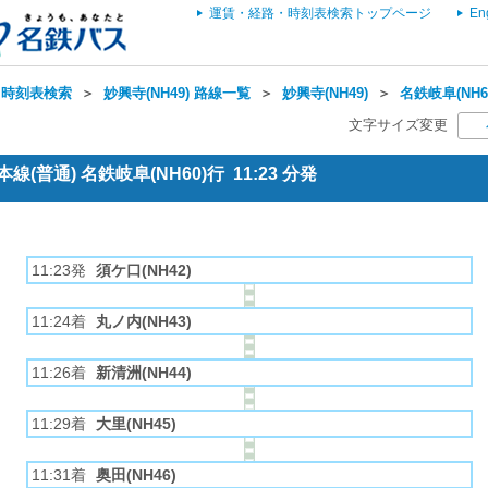
運賃・経路・時刻表検索トップページ
En
・時刻表検索
＞
妙興寺(NH49) 路線一覧
＞
妙興寺(NH49)
＞
名鉄岐阜(NH6
文字サイズ変更
(普通) 名鉄岐阜(NH60)行 11:23 分発
11:23発
須ケ口(NH42)
11:24着
丸ノ内(NH43)
11:26着
新清洲(NH44)
11:29着
大里(NH45)
11:31着
奥田(NH46)