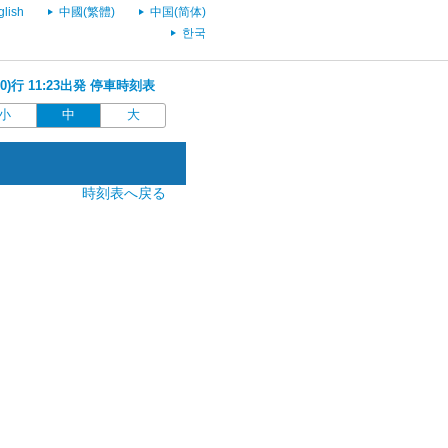
glish
中國(繁體)
中国(简体)
한국
0)行 11:23出発 停車時刻表
小
中
大
時刻表へ戻る