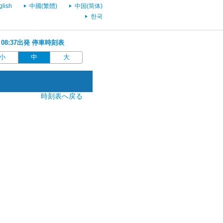
glish
中國(繁體)
中国(简体)
한국
 08:37出発 停車時刻表
小
中
大
時刻表へ戻る