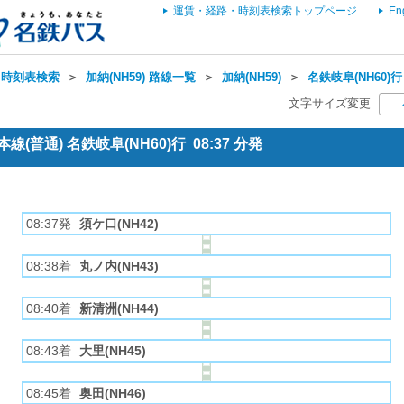
運賃・経路・時刻表検索トップページ
En
・時刻表検索
＞
加納(NH59) 路線一覧
＞
加納(NH59)
＞
名鉄岐阜(NH60)行
文字サイズ変更
(普通) 名鉄岐阜(NH60)行 08:37 分発
08:37発
須ケ口(NH42)
08:38着
丸ノ内(NH43)
08:40着
新清洲(NH44)
08:43着
大里(NH45)
08:45着
奥田(NH46)