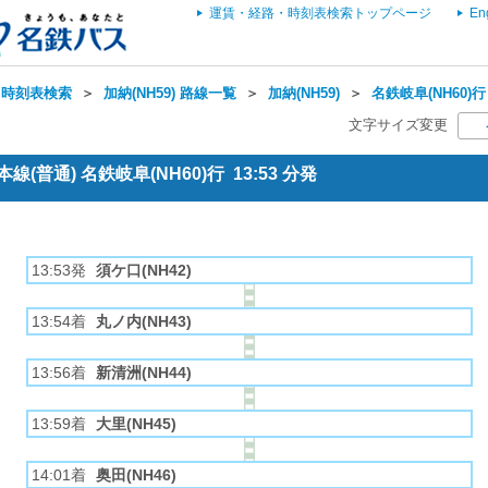
運賃・経路・時刻表検索トップページ
En
・時刻表検索
＞
加納(NH59) 路線一覧
＞
加納(NH59)
＞
名鉄岐阜(NH60)行
文字サイズ変更
(普通) 名鉄岐阜(NH60)行 13:53 分発
13:53発
須ケ口(NH42)
13:54着
丸ノ内(NH43)
13:56着
新清洲(NH44)
13:59着
大里(NH45)
14:01着
奥田(NH46)