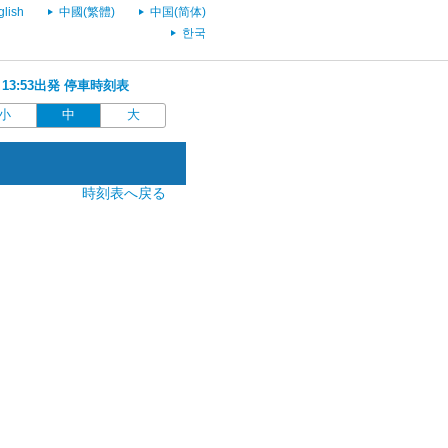
glish
中國(繁體)
中国(简体)
한국
 13:53出発 停車時刻表
小
中
大
時刻表へ戻る