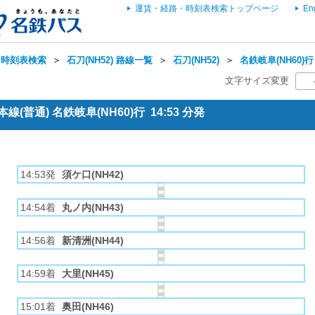
運賃・経路・時刻表検索トップページ
En
・時刻表検索
＞
石刀(NH52) 路線一覧
＞
石刀(NH52)
＞
名鉄岐阜(NH60)行
文字サイズ変更
(普通) 名鉄岐阜(NH60)行 14:53 分発
14:53発
須ケ口(NH42)
14:54着
丸ノ内(NH43)
14:56着
新清洲(NH44)
14:59着
大里(NH45)
15:01着
奥田(NH46)