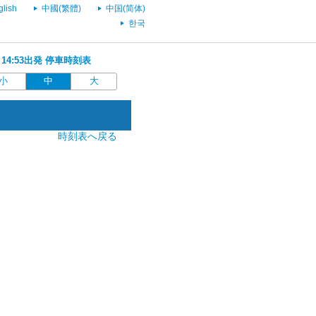
glish
中國(繁體)
中国(简体)
한국
 14:53出発 停車時刻表
小
中
大
時刻表へ戻る