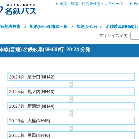
運賃・経路・時刻表検索トップページ
En
・時刻表検索
＞
加納(NH59) 路線一覧
＞
加納(NH59)
＞
名鉄岐阜(NH60)行
文字サイズ変更
(普通) 名鉄岐阜(NH60)行 20:24 分発
20:24発
須ケ口(NH42)
20:25着
丸ノ内(NH43)
20:27着
新清洲(NH44)
20:29着
大里(NH45)
20:31着
奥田(NH46)