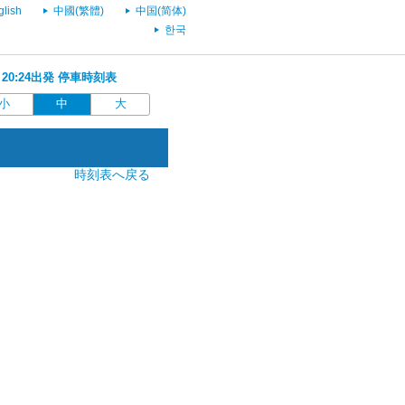
glish
中國(繁體)
中国(简体)
한국
 20:24出発 停車時刻表
小
中
大
時刻表へ戻る