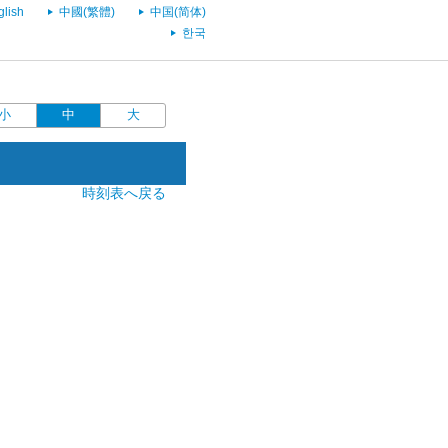
glish
中國(繁體)
中国(简体)
한국
小
中
大
時刻表へ戻る