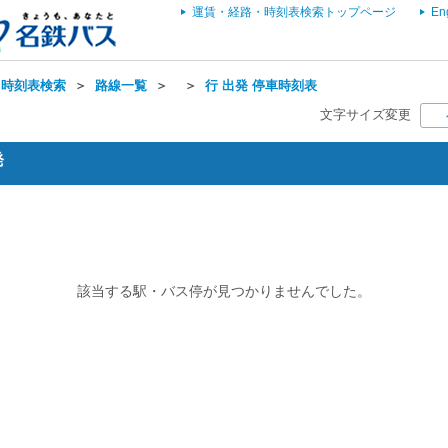
運賃・経路・時刻表検索トップページ
En
・時刻表検索
＞
路線一覧
＞
＞
行 出発 停車時刻表
文字サイズ変更
発
該当する駅・バス停が見つかりませんでした。