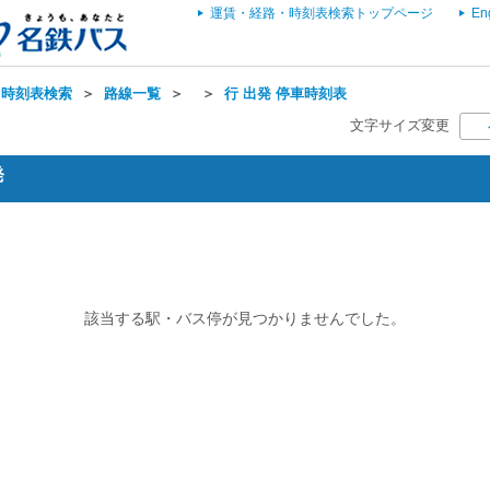
運賃・経路・時刻表検索トップページ
En
・時刻表検索
＞
路線一覧
＞
＞
行 出発 停車時刻表
文字サイズ変更
発
該当する駅・バス停が見つかりませんでした。