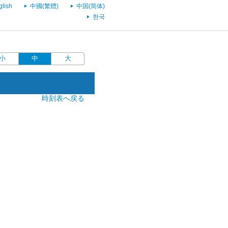
glish
中國(繁體)
中国(简体)
한국
小
中
大
時刻表へ戻る