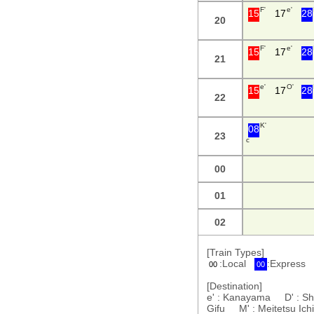
F'
e'
15
17
28
20
F'
e'
15
17
28
21
e'
O'
15
17
28
22
K'
08
23
c
00
01
02
[Train Types]
:Local
:Express
00
00
[Destination]
e' : Kanayama D' : S
Gifu M' : Meitetsu I