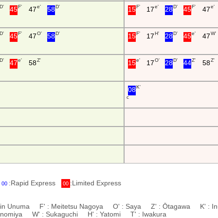
D'
F'
e'
D'
F'
e'
D'
F'
e'
45
47
58
15
17
28
45
47
D'
F'
O'
D'
F'
H'
D'
e'
W'
45
47
58
15
17
28
45
47
D'
e'
Z'
e'
O'
D'
Z'
Z'
47
58
15
17
28
44
58
K'
08
c
:Rapid Express
:Limited Express
00
00
hin Unuma F' : Meitetsu Nagoya O' : Saya Z' : Ōtagawa K' : I
chinomiya W' : Sukaguchi H' : Yatomi T' : Iwakura