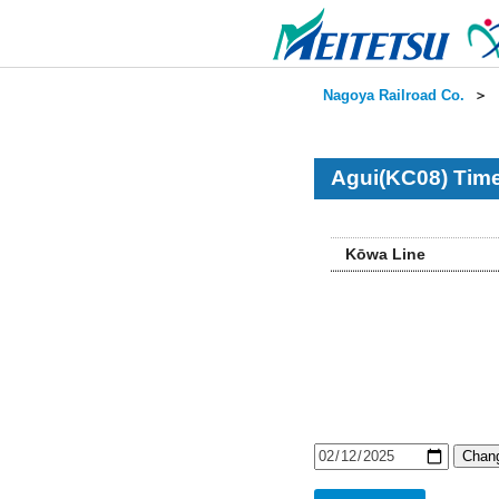
Nagoya Railroad Co.
＞
Agui(KC08) Time
Kōwa Line
Chang