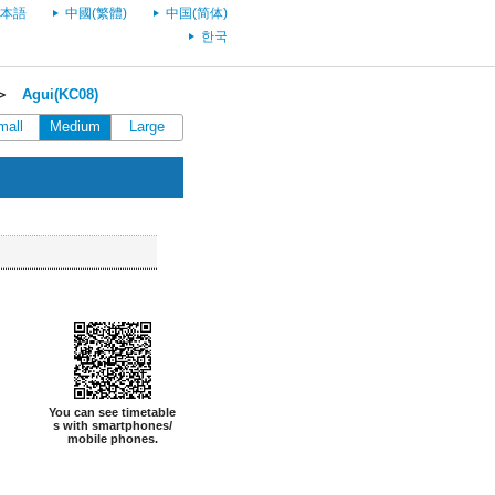
本語
中國(繁體)
中国(简体)
한국
＞
Agui(KC08)
mall
Medium
Large
You can see timetable
s with smartphones/
mobile phones.