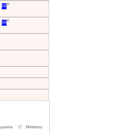
D'
58
K'
58
nuyama C' : Meitetsu