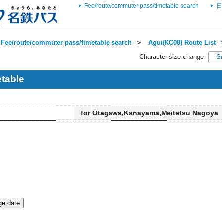
Fee/route/commuter pass/timetable search
日
Fee/route/commuter pass/timetable search
＞
Agui(KC08) Route List
Character size change
S
table
for Ōtagawa,Kanayama,Meitetsu Nagoya
e date