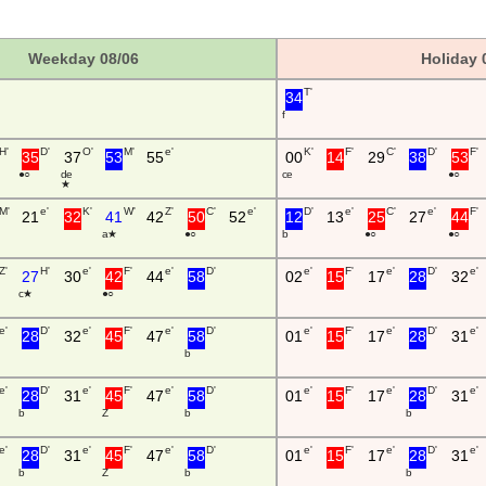
Weekday 08/06
Holiday 
T'
34
H'
D'
O'
M'
e'
K'
F'
C'
D'
F'
35
37
53
55
00
14
29
38
53
● ○
d e
c e
● ○
★
M'
e'
K'
W'
Z'
C'
e'
D'
e'
C'
e'
F'
21
32
41
42
50
52
12
13
25
27
44
a ★
● ○
b
● ○
● ○
Z'
H'
e'
F'
e'
D'
e'
F'
e'
D'
e'
27
30
42
44
58
02
15
17
28
32
c ★
● ○
e'
D'
e'
F'
e'
D'
e'
F'
e'
D'
e'
28
32
45
47
58
01
15
17
28
31
b
e'
D'
e'
F'
e'
D'
e'
F'
e'
D'
e'
28
31
45
47
58
01
15
17
28
31
b
Z
b
b
e'
D'
e'
F'
e'
D'
e'
F'
e'
D'
e'
28
31
45
47
58
01
15
17
28
31
b
Z
b
b