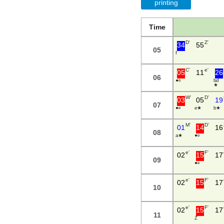
printing
Time
D'
Z'
34
55
05
C'
e'
05
11
26
06
● ○
b d
★
W'
D'
03
05
19
07
● ○
e ★
b ★
M'
D'
01
14
16
08
a ★
● ○
e'
F'
02
15
17
09
● ○
e'
F'
02
15
17
10
e'
F'
02
15
17
11
Z