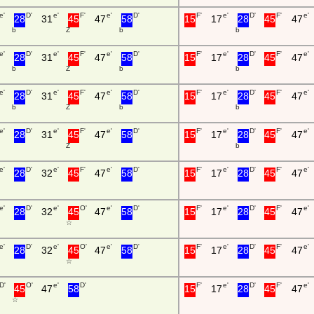
e'
D'
e'
F'
e'
D'
F'
e'
D'
F'
e'
28
31
45
47
58
15
17
28
45
47
b
Z
b
b
e'
D'
e'
F'
e'
D'
F'
e'
D'
F'
e'
28
31
45
47
58
15
17
28
45
47
b
Z
b
b
e'
D'
e'
F'
e'
D'
F'
e'
D'
F'
e'
28
31
45
47
58
15
17
28
45
47
b
Z
b
b
e'
D'
e'
F'
e'
D'
F'
e'
D'
F'
e'
28
31
45
47
58
15
17
28
45
47
Z
b
e'
D'
e'
F'
e'
D'
F'
e'
D'
F'
e'
28
32
45
47
58
15
17
28
45
47
e'
D'
e'
O'
e'
D'
F'
e'
D'
F'
e'
28
32
45
47
58
15
17
28
45
47
☆
e'
D'
e'
O'
e'
D'
F'
e'
D'
F'
e'
28
32
45
47
58
15
17
28
45
47
☆
D'
O'
e'
D'
F'
e'
D'
F'
e'
45
47
58
15
17
28
45
47
☆