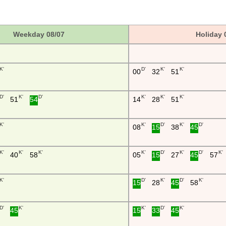
Weekday 08/07
Holiday 
K'
D'
K'
K'
00
32
51
D'
K'
D'
K'
K'
K'
51
54
14
28
51
K'
K'
D'
K'
D'
08
15
38
45
K'
K'
K'
K'
D'
K'
D'
K'
40
58
05
15
27
45
57
K'
D'
K'
D'
K'
15
28
45
58
D'
K'
K'
D'
K'
45
15
33
45