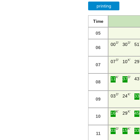
printing
Time
05
D'
D'
00
30
51
06
D'
K'
07
10
29
07
K'
D'
11
37
43
08
D'
K'
03
24
33
09
K'
K'
16
29
45
10
D'
K'
03
15
33
11