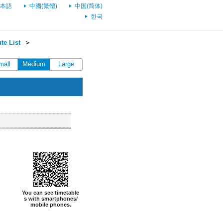
本語
中國(繁體)
中国(简体)
한국
te List
＞
mall
Medium
Large
You can see timetable
s with smartphones/
mobile phones.