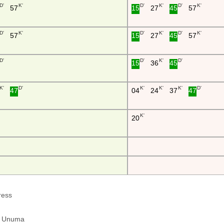
D'
K'
D'
K'
D'
K'
57
15
27
45
57
D'
K'
D'
K'
D'
K'
57
15
27
45
57
D'
D'
K'
D'
15
36
45
K'
D'
K'
K'
K'
D'
47
04
24
37
47
K'
20
press
hin Unuma