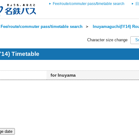
Fee/route/commuter pass/timetable search
日
Fee/route/commuter pass/timetable search
＞
Inuyamaguchi(IY14) Rou
Character size change
S
14) Timetable
for Inuyama
e date