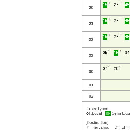
D'
K'
15
27
45
20
D'
K'
15
27
45
21
D'
K'
15
27
45
22
K'
D'
05
15
34
23
K'
K'
07
20
00
01
02
[Train Types]
:Local
:Semi Ex
00
00
[Destination]
K' : Inuyama D' : S