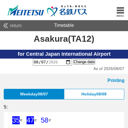
Timetable
return
Asakura(TA12)
for Central Japan International Airport
Change date
As of 2026/08/07
Printing
Weekday08/07
Holiday08/08
5:
35
47
58
E'
E'
E'