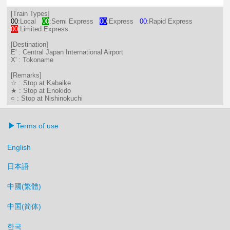
10分はつ ExpressCentral Japan In
27分はつ LocalTokoname(TA2
40分はつ ExpressTokon
54分はつ LocalTo
[Train Types]
00
:Local
00
:Semi Express
00
:Express
00
:Rapid Express
00
:Limited Express
[Destination]
E' : Central Japan International Airport
X' : Tokoname
[Remarks]
☆ : Stop at Kabaike
★ : Stop at Enokido
○ : Stop at Nishinokuchi
Terms of use
English
日本語
中國(繁體)
中国(简体)
한국