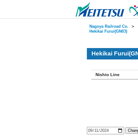
Nagoya Railroad Co.
＞
Hekikai Furui(GN03)
Hekikai Furui(G
Nishio Line
Chang