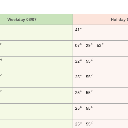
Weekday 08/07
Holiday 
a'
41
T'
a'
a'
a'
07
29
53
H'
a'
a'
22
55
a'
a'
a'
25
55
a'
a'
a'
25
55
a'
a'
25
55
a'
a'
25
55