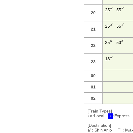
a'
a'
25
55
20
a'
a'
25
55
21
a'
a'
25
53
22
a'
13
23
00
01
02
[Train Types]
:Local
:Express
00
00
[Destination]
a' : Shin Anjō T' : I