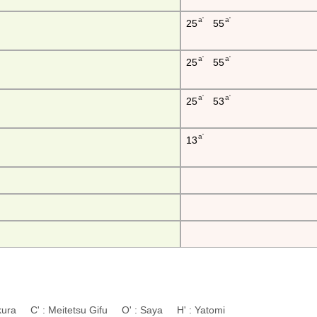
a'
a'
25
55
a'
a'
25
55
a'
a'
25
53
a'
13
wakura C' : Meitetsu Gifu O' : Saya H' : Yatomi