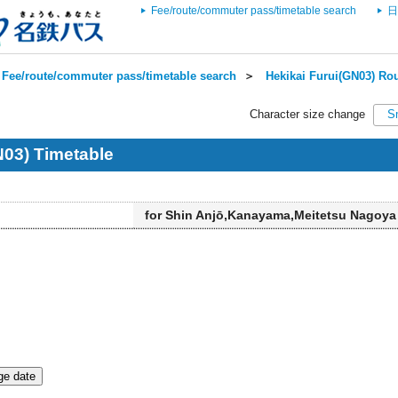
Fee/route/commuter pass/timetable search
日
Fee/route/commuter pass/timetable search
＞
Hekikai Furui(GN03) Rou
Character size change
S
N03) Timetable
for Shin Anjō,Kanayama,Meitetsu Nagoya
e date