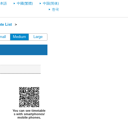
本語
中國(繁體)
中国(简体)
한국
te List
＞
mall
Medium
Large
You can see timetable
s with smartphones/
mobile phones.