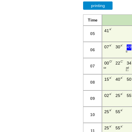
printing
Time
a'
41
05
a'
a'
07
30
49
06
b
O'
C'
00
22
34
07
c e
a d
f ☆
a'
a'
15
40
50
08
a'
a'
02
25
55
09
a'
a'
25
55
10
a'
a'
25
55
11