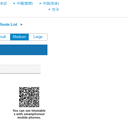
本語
中國(繁體)
中国(简体)
한국
oute List
＞
mall
Medium
Large
You can see timetable
s with smartphones/
mobile phones.