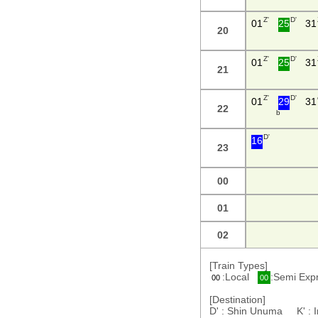
Z'
D'
01
25
31
20
Z'
D'
01
25
31
21
Z'
D'
01
29
31
22
b
D'
16
23
00
01
02
[Train Types]
:Local
:Semi Ex
00
00
[Destination]
D' : Shin Unuma K' :