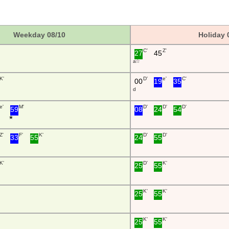
Weekday 08/10
Holiday 
C'
Z'
27
45
a ☆
K'
D'
e'
C'
00
19
35
d
e'
M'
D'
D'
D'
59
08
24
54
★
Z'
F'
K'
D'
D'
33
55
24
55
K'
D'
K'
25
55
K'
K'
25
55
K'
K'
25
55