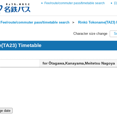
Fee/route/commuter pass/timetable search
日
Fee/route/commuter pass/timetable search
＞
Rinkū Tokoname(TA23) R
Character size change
S
(TA23) Timetable
for Ōtagawa,Kanayama,Meitetsu Nagoya
e date