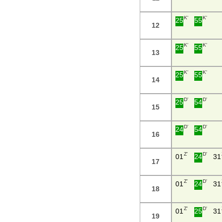
K'
K'
25
55
12
K'
K'
25
55
13
K'
K'
25
55
14
D'
D'
25
54
15
D'
D'
24
54
16
Z'
D'
01
24
31
17
Z'
D'
01
24
31
18
Z'
D'
01
25
31
19