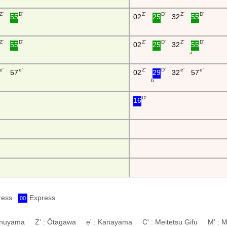
Z'
D'
Z'
D'
Z'
D'
55
02
25
32
55
Z'
D'
Z'
D'
Z'
D'
55
02
25
32
55
a
e'
e'
Z'
D'
e'
e'
57
02
29
32
57
b
D'
16
press
:Express
00
 Inuyama Z' : Ōtagawa e' : Kanayama C' : Meitetsu Gifu M' : M