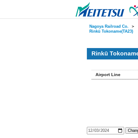
Nagoya Railroad Co.
＞
Rinkū Tokoname(TA23)
Rinkū Tokoname
Airport Line
Chang