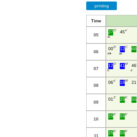
printing
Time
O'
e'
27
45
05
a c
D'
C'
00
12
46
06
d ★
a e
D'
M'
12
41
46
07
b
d
e'
M'
06
18
21
08
Z'
K'
01
25
55
09
K'
K'
25
55
10
K'
K'
25
55
11