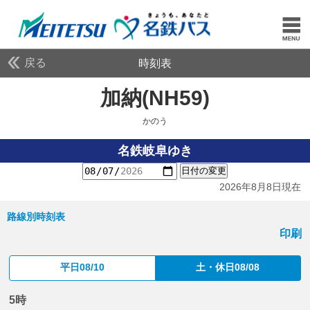
戻る
時刻表
加納(NH59)
かのう
かのう
名鉄岐阜ゆき
日付の変更
2026年8月8日現在
路線別時刻表
印刷
平日08/10
土・休日08/08
5時