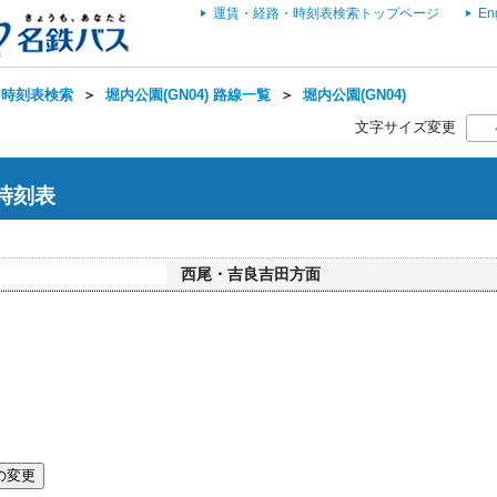
運賃・経路・時刻表検索トップページ
En
・時刻表検索
＞
堀内公園(GN04) 路線一覧
＞
堀内公園(GN04)
文字サイズ変更
 時刻表
西尾・吉良吉田方面
の変更