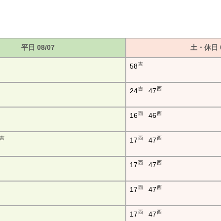
平日 08/07
土・休日 0
吉
58
吉
西
24
47
西
西
16
46
吉
西
西
17
47
西
西
17
47
西
西
17
47
西
西
17
47