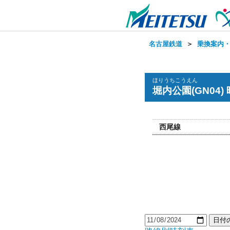
名古屋鉄道
＞
乗換案内
ほりうちこうえん
堀内公園(GN04)
西尾線
日付