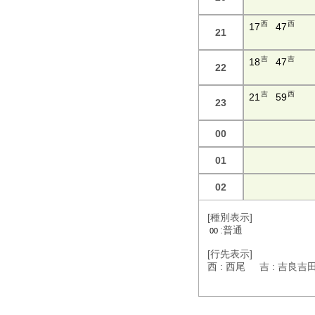
西
西
17
47
21
吉
吉
18
47
22
吉
西
21
59
23
00
01
02
[種別表示]
:普通
00
[行先表示]
西 : 西尾 吉 : 吉良