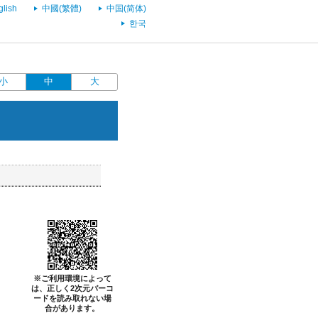
glish
中國(繁體)
中国(简体)
한국
小
中
大
※ご利用環境によって
は、正しく2次元バーコ
ードを読み取れない場
合があります。