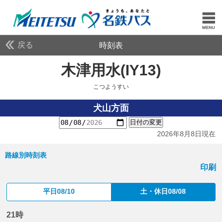
戻る
時刻表
木津用水(IY13)
こつよ
こつようすい
犬山方面
日付の変更
2026年8月8日現在
路線別時刻表
印刷
平日08/10
土・休日08/08
21時