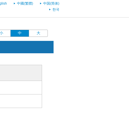
glish
中國(繁體)
中国(简体)
한국
小
中
大