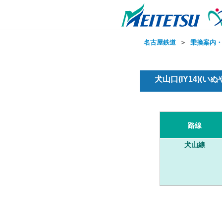
名古屋鉄道
＞
乗換案内
犬山口(IY14)(い
路線
犬山線