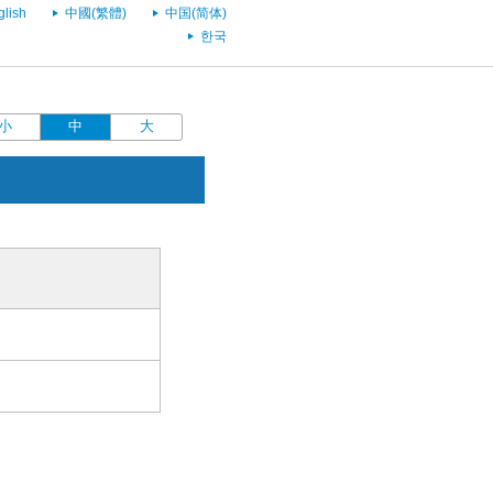
glish
中國(繁體)
中国(简体)
한국
小
中
大