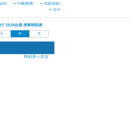
glish
中國(繁體)
中国(简体)
한국
)行 19:24出発 停車時刻表
小
中
大
時刻表へ戻る