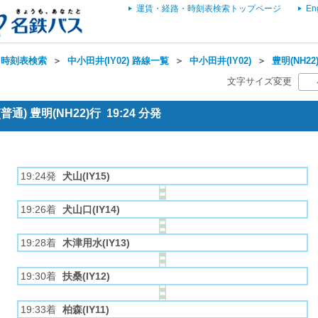
運賃・経路・時刻表検索トップページ
En
・時刻表検索
＞
中小田井(IY02) 路線一覧
＞
中小田井(IY02)
＞
豊明(NH22
文字サイズ変更
通) 豊明(NH22)行 19:24 分発
19:24発
犬山(IY15)
19:26着
犬山口(IY14)
19:28着
木津用水(IY13)
19:30着
扶桑(IY12)
19:33着
柏森(IY11)