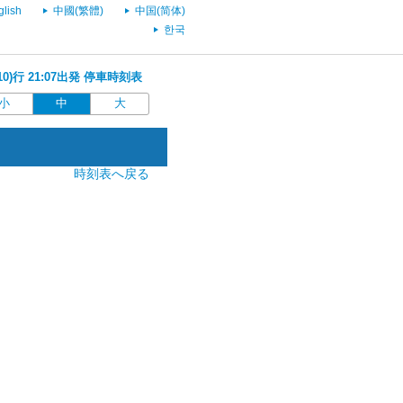
glish
中國(繁體)
中国(简体)
한국
10)行 21:07出発 停車時刻表
小
中
大
時刻表へ戻る