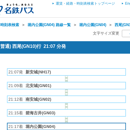
運賃・経路・時刻表検索トップページ
En
・時刻表検索
＞
堀内公園(GN04) 路線一覧
＞
堀内公園(GN04)
＞
西尾(GN
文字サイズ変更
通) 西尾(GN10)行 21:07 分発
21:07発
新安城(NH17)
21:09着
北安城(GN01)
21:12着
南安城(GN02)
21:15着
碧海古井(GN03)
21:17着
堀内公園(GN04)