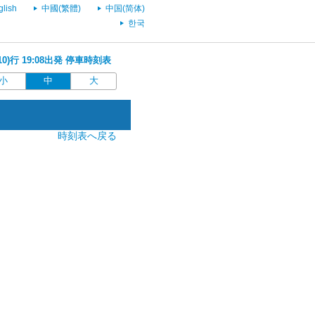
glish
中國(繁體)
中国(简体)
한국
10)行 19:08出発 停車時刻表
小
中
大
時刻表へ戻る