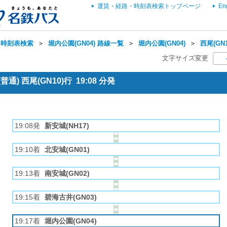
運賃・経路・時刻表検索トップページ
En
・時刻表検索
＞
堀内公園(GN04) 路線一覧
＞
堀内公園(GN04)
＞
西尾(GN
文字サイズ変更
通) 西尾(GN10)行 19:08 分発
19:08発
新安城(NH17)
19:10着
北安城(GN01)
19:13着
南安城(GN02)
19:15着
碧海古井(GN03)
19:17着
堀内公園(GN04)