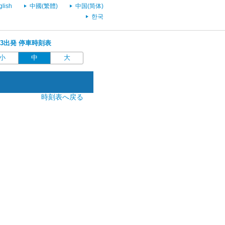
glish
中國(繁體)
中国(简体)
한국
0:43出発 停車時刻表
小
中
大
時刻表へ戻る