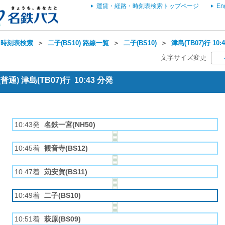
運賃・経路・時刻表検索トップページ
En
・時刻表検索
＞
二子(BS10) 路線一覧
＞
二子(BS10)
＞
津島(TB07)行 1
文字サイズ変更
) 津島(TB07)行 10:43 分発
10:43発
名鉄一宮(NH50)
10:45着
観音寺(BS12)
10:47着
苅安賀(BS11)
10:49着
二子(BS10)
10:51着
萩原(BS09)