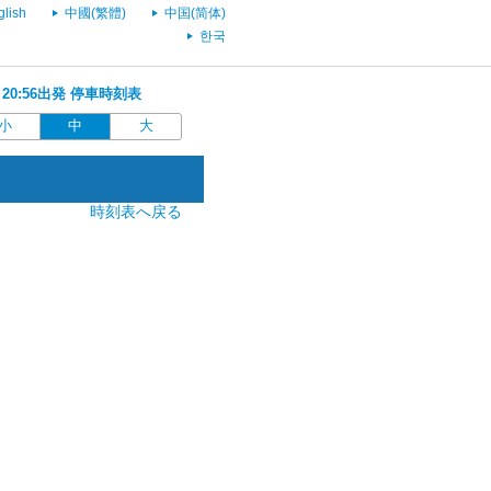
glish
中國(繁體)
中国(简体)
한국
行 20:56出発 停車時刻表
小
中
大
時刻表へ戻る