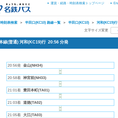
運賃・経路・時刻表検索トップページ
En
・時刻表検索
＞
半田口(KC10) 路線一覧
＞
半田口(KC10)
＞
河和(KC19)
文字サイズ変更
(普通) 河和(KC19)行 20:56 分発
20:56発
金山(NH34)
20:58着
神宮前(NH33)
21:01着
豊田本町(TA01)
21:03着
道徳(TA02)
21:05着
大江(TA03)