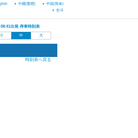
glish
中國(繁體)
中国(简体)
한국
 08:41出発 停車時刻表
小
中
大
時刻表へ戻る