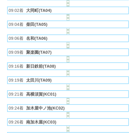
09:02着
大同町(TA04)
09:04着
柴田(TA05)
09:06着
名和(TA06)
09:09着
聚楽園(TA07)
09:16着
新日鉄前(TA08)
09:19着
太田川(TA09)
09:21着
高横須賀(KC01)
09:24着
加木屋中ノ池(KC02)
09:26着
南加木屋(KC03)