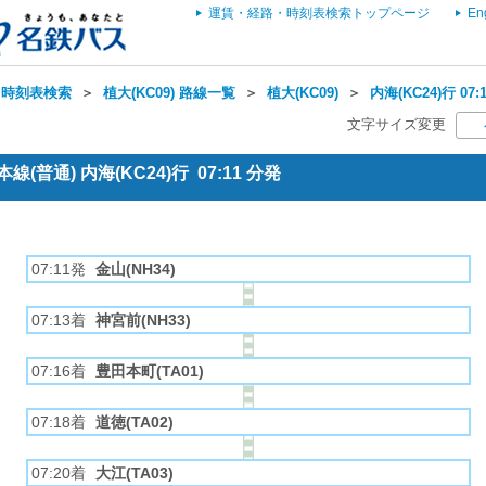
運賃・経路・時刻表検索トップページ
En
・時刻表検索
＞
植大(KC09) 路線一覧
＞
植大(KC09)
＞
内海(KC24)行 0
文字サイズ変更
(普通) 内海(KC24)行 07:11 分発
07:11発
金山(NH34)
07:13着
神宮前(NH33)
07:16着
豊田本町(TA01)
07:18着
道徳(TA02)
07:20着
大江(TA03)