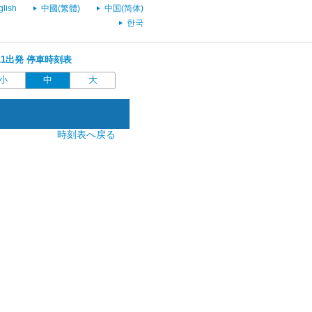
glish
中國(繁體)
中国(简体)
한국
7:11出発 停車時刻表
小
中
大
時刻表へ戻る