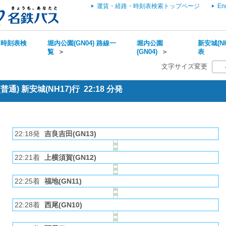
運賃・経路・時刻表検索トップページ
En
・時刻表検
堀内公園(GN04) 路線一
堀内公園
新安城(NH
覧
＞
(GN04)
＞
表
文字サイズ変更
通) 新安城(NH17)行 22:18 分発
22:18発
吉良吉田(GN13)
22:21着
上横須賀(GN12)
22:25着
福地(GN11)
22:28着
西尾(GN10)