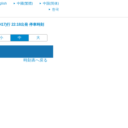
glish
中國(繁體)
中国(简体)
한국
17)行 22:18出発 停車時刻
小
中
大
時刻表へ戻る