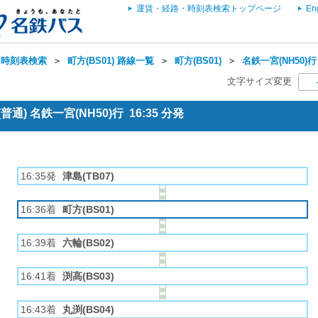
運賃・経路・時刻表検索トップページ
En
・時刻表検索
＞
町方(BS01) 路線一覧
＞
町方(BS01)
＞
名鉄一宮(NH50)行
文字サイズ変更
通) 名鉄一宮(NH50)行 16:35 分発
16:35発
津島(TB07)
16:36着
町方(BS01)
16:39着
六輪(BS02)
16:41着
渕高(BS03)
16:43着
丸渕(BS04)