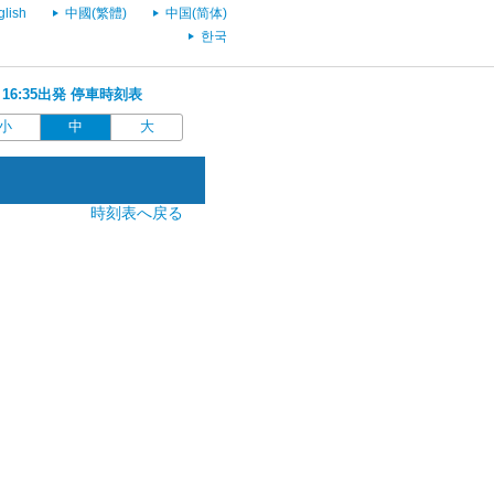
glish
中國(繁體)
中国(简体)
한국
 16:35出発 停車時刻表
小
中
大
時刻表へ戻る