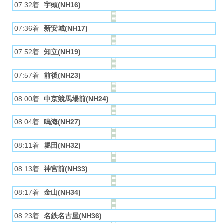
07:32着
宇頭(NH16)
07:36着
新安城(NH17)
07:52着
知立(NH19)
07:57着
前後(NH23)
08:00着
中京競馬場前(NH24)
08:04着
鳴海(NH27)
08:11着
堀田(NH32)
08:13着
神宮前(NH33)
08:17着
金山(NH34)
08:23着
名鉄名古屋(NH36)