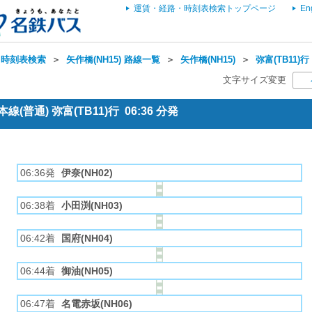
運賃・経路・時刻表検索トップページ
En
・時刻表検索
＞
矢作橋(NH15) 路線一覧
＞
矢作橋(NH15)
＞
弥富(TB11)
文字サイズ変更
(普通) 弥富(TB11)行 06:36 分発
06:36発
伊奈(NH02)
06:38着
小田渕(NH03)
06:42着
国府(NH04)
06:44着
御油(NH05)
06:47着
名電赤坂(NH06)