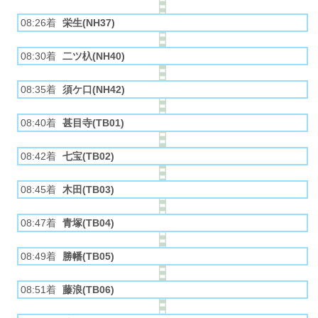
08:26着
栄生(NH37)
08:30着
二ツ杁(NH40)
08:35着
須ケ口(NH42)
08:40着
甚目寺(TB01)
08:42着
七宝(TB02)
08:45着
木田(TB03)
08:47着
青塚(TB04)
08:49着
勝幡(TB05)
08:51着
藤浪(TB06)