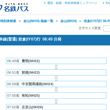
運賃・経路・時刻表検索トップページ
En
・時刻表検索
＞
金山(NH34) 路線一覧
＞
金山(NH34)
＞
岩倉(IY07)行 06
文字サイズ変更
(普通) 岩倉(IY07)行 06:49 分発
06:49発
豊明(NH22)
06:51着
前後(NH23)
06:58着
中京競馬場前(NH24)
07:00着
有松(NH25)
07:02着
左京山(NH26)