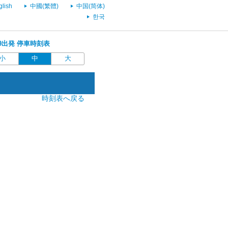
glish
中國(繁體)
中国(简体)
한국
:49出発 停車時刻表
小
中
大
時刻表へ戻る