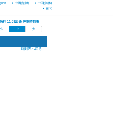
glish
中國(繁體)
中国(简体)
한국
0)行 11:08出発 停車時刻表
小
中
大
時刻表へ戻る