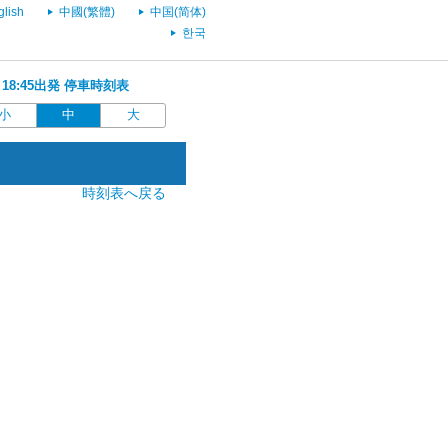
glish
中國(繁體)
中国(简体)
한국
 18:45出発 停車時刻表
小
中
大
時刻表へ戻る