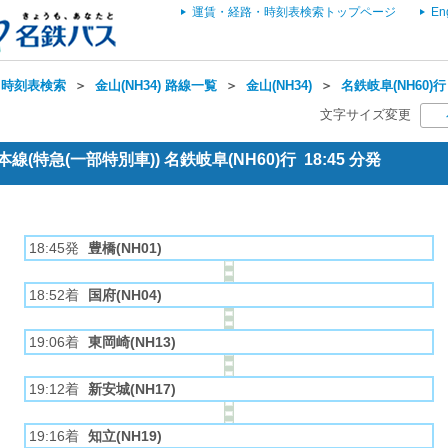
運賃・経路・時刻表検索トップページ
En
・時刻表検索
＞
金山(NH34) 路線一覧
＞
金山(NH34)
＞
名鉄岐阜(NH60)行
文字サイズ変更
(特急(一部特別車)) 名鉄岐阜(NH60)行 18:45 分発
18:45発
豊橋(NH01)
18:52着
国府(NH04)
19:06着
東岡崎(NH13)
19:12着
新安城(NH17)
19:16着
知立(NH19)