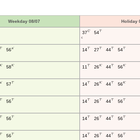
Weekday 08/07
Holiday 
C'
T'
37
54
c
T'
a'
T'
T'
T'
T'
56
14
27
44
54
K'
K'
T'
K'
T'
K'
58
11
26
44
56
a'
T'
T'
K'
T'
K'
57
14
26
44
56
T'
T'
T'
T'
T'
T'
56
14
26
44
56
T'
T'
T'
T'
T'
T'
56
14
26
44
56
T'
T'
T'
T'
T'
T'
56
14
26
44
56