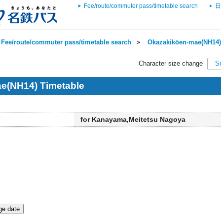
Fee/route/commuter pass/timetable search
日
Fee/route/commuter pass/timetable search
＞
Okazakikōen-mae(NH14) 
Character size change
S
e(NH14) Timetable
for Kanayama,Meitetsu Nagoya
e date