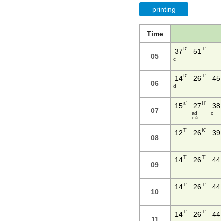
printing
Time
D'
T'
37
51
05
c
D'
T'
14
26
45
06
d
a'
H'
15
27
38
07
a d
c
e ☆
T'
K'
12
26
39
08
T'
T'
14
26
44
09
T'
T'
14
26
44
10
T'
T'
14
26
44
11