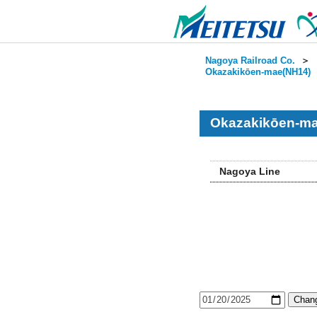
Nagoya Railroad Co.
＞
Okazakikōen-mae(NH14)
Okazakikōen-ma
Nagoya Line
Chang