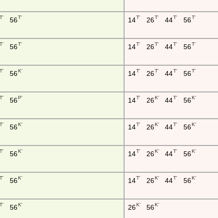
T'
T'
T'
T'
T'
T'
56
14
26
44
56
T'
T'
T'
T'
T'
T'
56
14
26
44
56
T'
K'
T'
T'
T'
T'
56
14
26
44
56
T'
P'
T'
K'
T'
K'
56
14
26
44
56
T'
K'
T'
K'
T'
K'
56
14
26
44
56
T'
K'
T'
K'
T'
K'
56
14
26
44
56
T'
K'
T'
K'
T'
K'
56
14
26
44
56
T'
K'
K'
K'
56
26
56