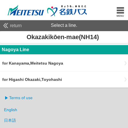
Select a line.
return
Okazakikōen-mae(NH14)
Nagoya Line
for Kanayama,Meitetsu Nagoya
for Higashi Okazaki,Toyohashi
Terms of use
English
日本語