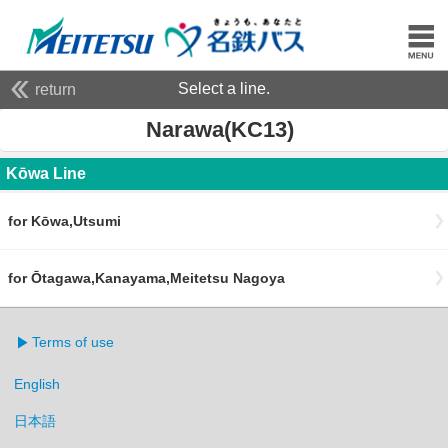
Select a line.
return
Narawa(KC13)
Kōwa Line
for Kōwa,Utsumi
for Ōtagawa,Kanayama,Meitetsu Nagoya
Terms of use
English
日本語