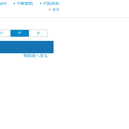
glish
中國(繁體)
中国(简体)
한국
小
中
大
時刻表へ戻る