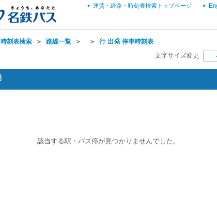
運賃・経路・時刻表検索トップページ
En
・時刻表検索
＞
路線一覧
＞
＞
行 出発 停車時刻表
文字サイズ変更
発
該当する駅・バス停が見つかりませんでした。