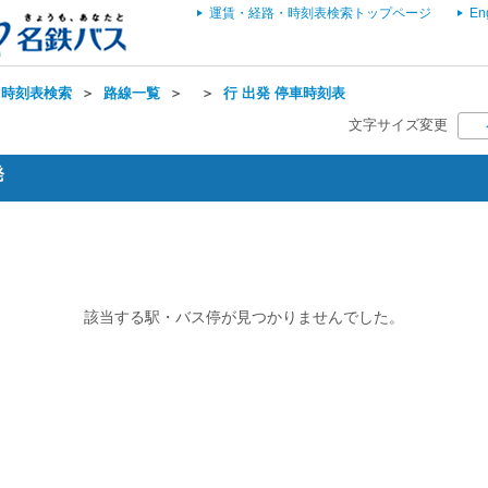
運賃・経路・時刻表検索トップページ
En
・時刻表検索
＞
路線一覧
＞
＞
行 出発 停車時刻表
文字サイズ変更
発
該当する駅・バス停が見つかりませんでした。