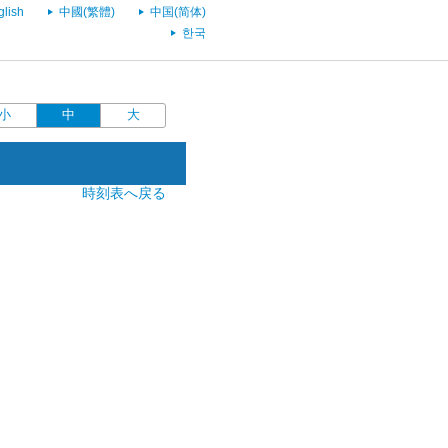
glish
中國(繁體)
中国(简体)
한국
小
中
大
時刻表へ戻る